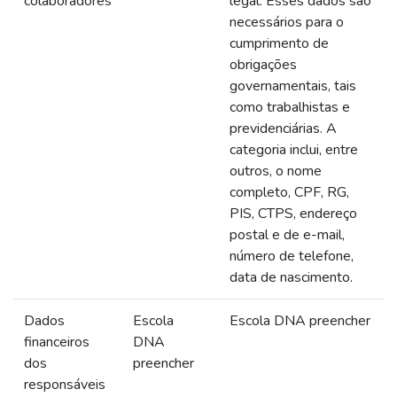
colaboradores
legal. Esses dados são
necessários para o
cumprimento de
obrigações
governamentais, tais
como trabalhistas e
previdenciárias. A
categoria inclui, entre
outros, o nome
completo, CPF, RG,
PIS, CTPS, endereço
postal e de e-mail,
número de telefone,
data de nascimento.
Dados
Escola
Escola DNA preencher
financeiros
DNA
dos
preencher
responsáveis