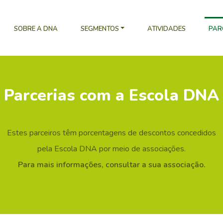
SOBRE A DNA
SEGMENTOS
ATIVIDADES
PAR
Parcerias com a Escola DNA
Estes parceiros têm porcentagens de descontos concedidos
pela Escola DNA por meio de associações.
Para mais informações, consultar a sua associação.